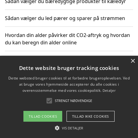
Sådan vælger du bæredygtige produkter til kæledyr
Sådan vælger du led pærer og sparer på strømmen
Hvordan din alder påvirker dit CO2-aftryk og hvordan
du kan beregn din alder online
×
Ansvarlige valg er ikke længere en niche – det er sund
fornuft
Dette website bruger tracking cookies
Dette websted bruger cookies til at forbedre brugeroplevelsen. Ved
Sådan kan du handle bæredygtigt og bestil med
at bruge vores hjemmeside accepterer du alle cookies i
faktura
overensstemmelse med vores cookiepolitik.
Detaljer
STRENGT NØDVENDIGE
TILLAD COOKIES
TILLAD IKKE COOKIES
Copyright 2026 - Pilanto Aps
Om / kontakt
VIS DETALJER
Blog
Betingelser