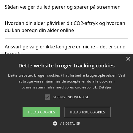
Sådan vælger du led pærer og sparer på strømmen
Hvordan din alder påvirker dit CO2-aftryk og hvordan
du kan beregn din alder online
Ansvarlige valg er ikke længere en niche – det er sund
fornuft
×
Dette website bruger tracking cookies
Sådan kan du handle bæredygtigt og bestil med
Dette websted bruger cookies til at forbedre brugeroplevelsen. Ved
faktura
at bruge vores hjemmeside accepterer du alle cookies i
overensstemmelse med vores cookiepolitik.
Detaljer
STRENGT NØDVENDIGE
Copyright 2026 - Pilanto Aps
TILLAD COOKIES
TILLAD IKKE COOKIES
Om / kontakt
Blog
Betingelser
VIS DETALJER