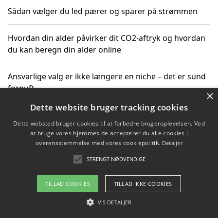
Sådan vælger du led pærer og sparer på strømmen
Hvordan din alder påvirker dit CO2-aftryk og hvordan
du kan beregn din alder online
Ansvarlige valg er ikke længere en niche – det er sund
fornuft
×
Dette website bruger tracking cookies
Sådan kan du handle bæredygtigt og bestil med
Dette websted bruger cookies til at forbedre brugeroplevelsen. Ved
faktura
at bruge vores hjemmeside accepterer du alle cookies i
overensstemmelse med vores cookiepolitik.
Detaljer
STRENGT NØDVENDIGE
Copyright 2026 - Pilanto Aps
TILLAD COOKIES
TILLAD IKKE COOKIES
Om / kontakt
Blog
Betingelser
VIS DETALJER