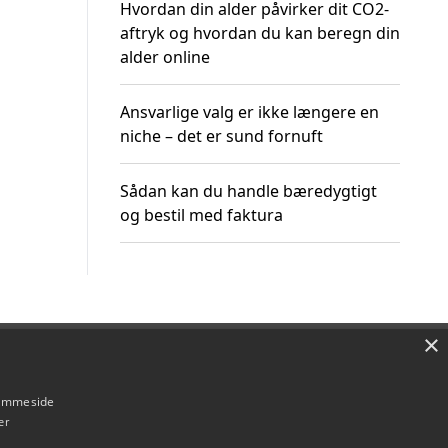
Hvordan din alder påvirker dit CO2-
aftryk og hvordan du kan beregn din
alder online
Ansvarlige valg er ikke længere en
niche – det er sund fornuft
Sådan kan du handle bæredygtigt
og bestil med faktura
×
Om / kontakt
Blog
Betingelser
hjemmeside
er