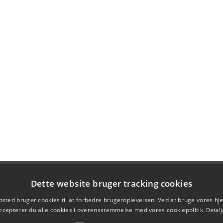
Dette website bruger tracking cookies
sted bruger cookies til at forbedre brugeroplevelsen. Ved at bruge vores 
ccepterer du alle cookies i overensstemmelse med vores cookiepolitik.
Detalj