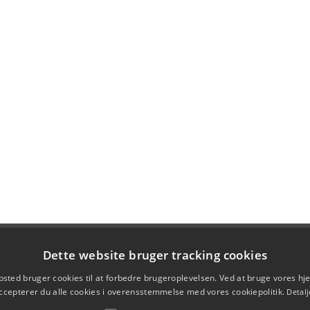
Dette website bruger tracking cookies
sted bruger cookies til at forbedre brugeroplevelsen. Ved at bruge vores 
ccepterer du alle cookies i overensstemmelse med vores cookiepolitik.
Detalj