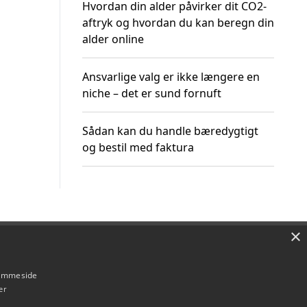
Hvordan din alder påvirker dit CO2-
aftryk og hvordan du kan beregn din
alder online
Ansvarlige valg er ikke længere en
niche – det er sund fornuft
Sådan kan du handle bæredygtigt
og bestil med faktura
×
Om / kontakt
Blog
Betingelser
hjemmeside
er