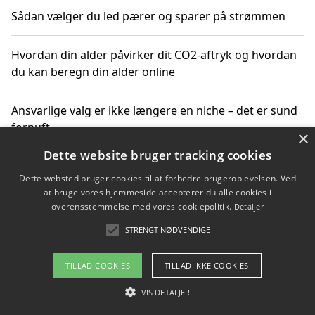
Sådan vælger du led pærer og sparer på strømmen
Hvordan din alder påvirker dit CO2-aftryk og hvordan
du kan beregn din alder online
Ansvarlige valg er ikke længere en niche – det er sund
fornuft
×
Dette website bruger tracking cookies
Sådan kan du handle bæredygtigt og bestil med
Dette websted bruger cookies til at forbedre brugeroplevelsen. Ved
faktura
at bruge vores hjemmeside accepterer du alle cookies i
overensstemmelse med vores cookiepolitik.
Detaljer
STRENGT NØDVENDIGE
Copyright 2026 - Pilanto Aps
TILLAD COOKIES
TILLAD IKKE COOKIES
Om / kontakt
Blog
Betingelser
VIS DETALJER