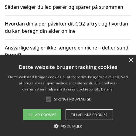
Sådan vælger du led pærer og sparer på strømmen
Hvordan din alder påvirker dit CO2-aftryk og hvordan
du kan beregn din alder online
Ansvarlige valg er ikke længere en niche – det er sund
fornuft
×
Dette website bruger tracking cookies
Sådan kan du handle bæredygtigt og bestil med
Dette websted bruger cookies til at forbedre brugeroplevelsen. Ved
faktura
at bruge vores hjemmeside accepterer du alle cookies i
overensstemmelse med vores cookiepolitik.
Detaljer
STRENGT NØDVENDIGE
Copyright 2026 - Pilanto Aps
TILLAD COOKIES
TILLAD IKKE COOKIES
Om / kontakt
Blog
Betingelser
VIS DETALJER