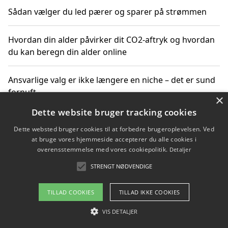
Sådan vælger du led pærer og sparer på strømmen
Hvordan din alder påvirker dit CO2-aftryk og hvordan
du kan beregn din alder online
Ansvarlige valg er ikke længere en niche – det er sund
fornuft
×
Dette website bruger tracking cookies
Sådan kan du handle bæredygtigt og bestil med
Dette websted bruger cookies til at forbedre brugeroplevelsen. Ved
faktura
at bruge vores hjemmeside accepterer du alle cookies i
overensstemmelse med vores cookiepolitik.
Detaljer
STRENGT NØDVENDIGE
Copyright 2026 - Pilanto Aps
TILLAD COOKIES
TILLAD IKKE COOKIES
Om / kontakt
Blog
Betingelser
VIS DETALJER