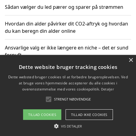
Sådan vælger du led pærer og sparer på strømmen
Hvordan din alder påvirker dit CO2-aftryk og hvordan
du kan beregn din alder online
Ansvarlige valg er ikke længere en niche – det er sund
fornuft
×
Dette website bruger tracking cookies
Sådan kan du handle bæredygtigt og bestil med
Dette websted bruger cookies til at forbedre brugeroplevelsen. Ved
faktura
at bruge vores hjemmeside accepterer du alle cookies i
overensstemmelse med vores cookiepolitik.
Detaljer
STRENGT NØDVENDIGE
Copyright 2026 - Pilanto Aps
TILLAD COOKIES
TILLAD IKKE COOKIES
Om / kontakt
Blog
Betingelser
VIS DETALJER