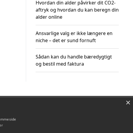
Hvordan din alder påvirker dit CO2-
aftryk og hvordan du kan beregn din
alder online
Ansvarlige valg er ikke længere en
niche – det er sund fornuft
Sådan kan du handle bæredygtigt
og bestil med faktura
×
Om / kontakt
Blog
Betingelser
hjemmeside
er