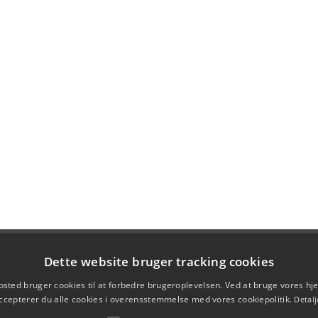
Dette website bruger tracking cookies
sted bruger cookies til at forbedre brugeroplevelsen. Ved at bruge vores 
ccepterer du alle cookies i overensstemmelse med vores cookiepolitik.
Detalj