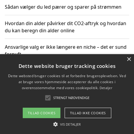
Sådan vælger du led pærer og sparer på strømmen
Hvordan din alder påvirker dit CO2-aftryk og hvordan
du kan beregn din alder online
Ansvarlige valg er ikke længere en niche – det er sund
fornuft
×
Dette website bruger tracking cookies
Sådan kan du handle bæredygtigt og bestil med
Dette websted bruger cookies til at forbedre brugeroplevelsen. Ved
faktura
at bruge vores hjemmeside accepterer du alle cookies i
overensstemmelse med vores cookiepolitik.
Detaljer
STRENGT NØDVENDIGE
Copyright 2026 - Pilanto Aps
TILLAD COOKIES
TILLAD IKKE COOKIES
Om / kontakt
Blog
Betingelser
VIS DETALJER