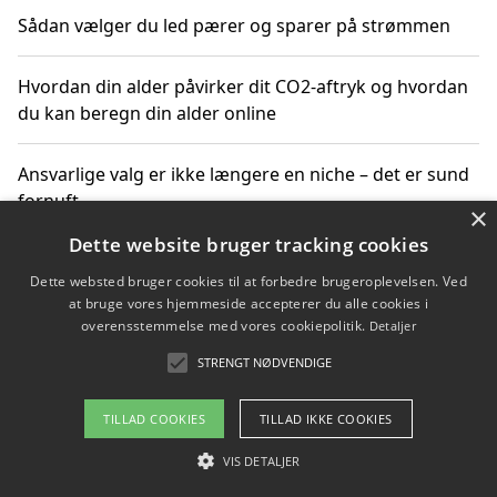
Sådan vælger du led pærer og sparer på strømmen
Hvordan din alder påvirker dit CO2-aftryk og hvordan
du kan beregn din alder online
Ansvarlige valg er ikke længere en niche – det er sund
fornuft
×
Dette website bruger tracking cookies
Sådan kan du handle bæredygtigt og bestil med
Dette websted bruger cookies til at forbedre brugeroplevelsen. Ved
faktura
at bruge vores hjemmeside accepterer du alle cookies i
overensstemmelse med vores cookiepolitik.
Detaljer
STRENGT NØDVENDIGE
Copyright 2026 - Pilanto Aps
TILLAD COOKIES
TILLAD IKKE COOKIES
Om / kontakt
Blog
Betingelser
VIS DETALJER