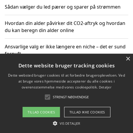
Sådan vælger du led pærer og sparer på strømmen
Hvordan din alder påvirker dit CO2-aftryk og hvordan
du kan beregn din alder online
Ansvarlige valg er ikke længere en niche – det er sund
fornuft
×
Dette website bruger tracking cookies
Sådan kan du handle bæredygtigt og bestil med
Dette websted bruger cookies til at forbedre brugeroplevelsen. Ved
faktura
at bruge vores hjemmeside accepterer du alle cookies i
overensstemmelse med vores cookiepolitik.
Detaljer
STRENGT NØDVENDIGE
Copyright 2026 - Pilanto Aps
TILLAD COOKIES
TILLAD IKKE COOKIES
Om / kontakt
Blog
Betingelser
VIS DETALJER