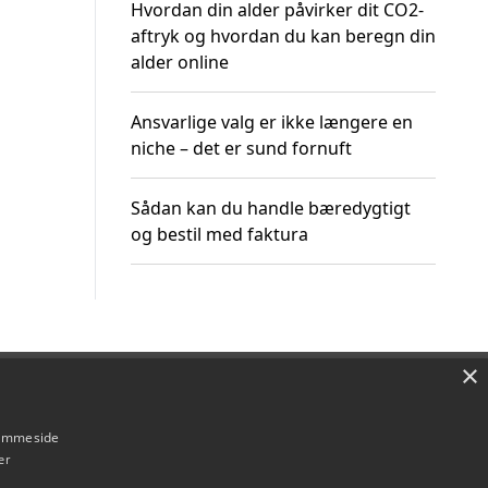
Hvordan din alder påvirker dit CO2-
aftryk og hvordan du kan beregn din
alder online
Ansvarlige valg er ikke længere en
niche – det er sund fornuft
Sådan kan du handle bæredygtigt
og bestil med faktura
×
Om / kontakt
Blog
Betingelser
hjemmeside
er