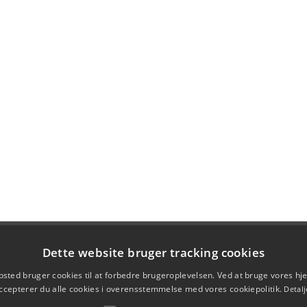
Dette website bruger tracking cookies
sted bruger cookies til at forbedre brugeroplevelsen. Ved at bruge vores 
ccepterer du alle cookies i overensstemmelse med vores cookiepolitik.
Detalj