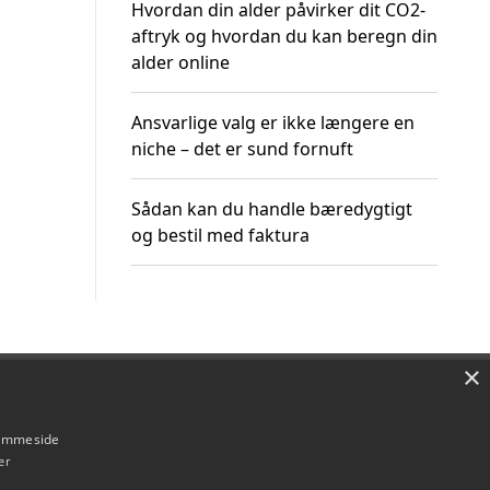
Hvordan din alder påvirker dit CO2-
aftryk og hvordan du kan beregn din
alder online
Ansvarlige valg er ikke længere en
niche – det er sund fornuft
Sådan kan du handle bæredygtigt
og bestil med faktura
×
Om / kontakt
Blog
Betingelser
hjemmeside
er