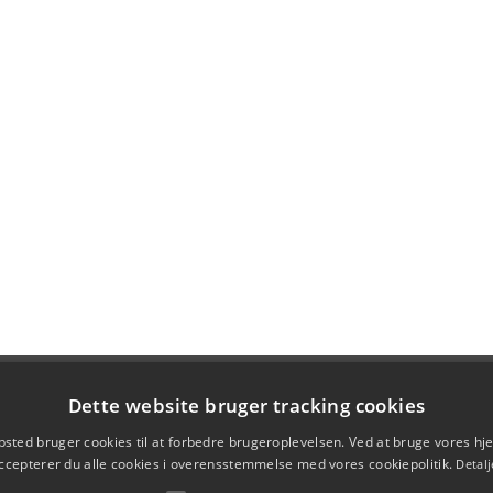
Dette website bruger tracking cookies
sted bruger cookies til at forbedre brugeroplevelsen. Ved at bruge vores 
ccepterer du alle cookies i overensstemmelse med vores cookiepolitik.
Detalj