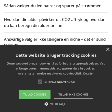
Sådan vælger du led pærer og sparer på strømmen
Hvordan din alder påvirker dit CO2-aftryk og hvordan
du kan beregn din alder online
Ansvarlige valg er ikke længere en niche – det er sund
fornuft
×
Dette website bruger tracking cookies
Sådan kan du handle bæredygtigt og bestil med
Dette websted bruger cookies til at forbedre brugeroplevelsen. Ved
faktura
at bruge vores hjemmeside accepterer du alle cookies i
overensstemmelse med vores cookiepolitik.
Detaljer
STRENGT NØDVENDIGE
Copyright 2026 - Pilanto Aps
TILLAD COOKIES
TILLAD IKKE COOKIES
Om / kontakt
Blog
Betingelser
VIS DETALJER