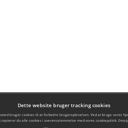
Dette website bruger tracking cookies
sted bruger cookies til at forbedre brugeroplevelsen. Ved at bruge vores 
ccepterer du alle cookies i overensstemmelse med vores cookiepolitik.
Detalj