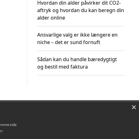
Hvordan din alder påvirker dit CO2-
aftryk og hvordan du kan beregn din
alder online
Ansvarlige valg er ikke længere en
niche – det er sund fornuft
Sådan kan du handle bæredygtigt
og bestil med faktura
×
Om / kontakt
Blog
Betingelser
hjemmeside
er