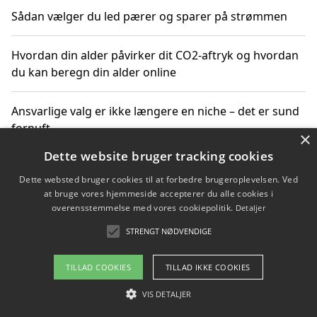
Sådan vælger du led pærer og sparer på strømmen
Hvordan din alder påvirker dit CO2-aftryk og hvordan
du kan beregn din alder online
Ansvarlige valg er ikke længere en niche – det er sund
fornuft
×
Dette website bruger tracking cookies
Sådan kan du handle bæredygtigt og bestil med
Dette websted bruger cookies til at forbedre brugeroplevelsen. Ved
faktura
at bruge vores hjemmeside accepterer du alle cookies i
overensstemmelse med vores cookiepolitik.
Detaljer
STRENGT NØDVENDIGE
Copyright 2026 - Pilanto Aps
TILLAD COOKIES
TILLAD IKKE COOKIES
Om / kontakt
Blog
Betingelser
VIS DETALJER