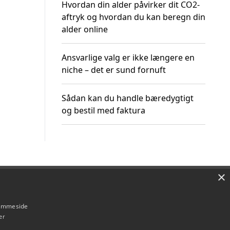
Hvordan din alder påvirker dit CO2-
aftryk og hvordan du kan beregn din
alder online
Ansvarlige valg er ikke længere en
niche – det er sund fornuft
Sådan kan du handle bæredygtigt
og bestil med faktura
×
Om / kontakt
Blog
Betingelser
hjemmeside
er