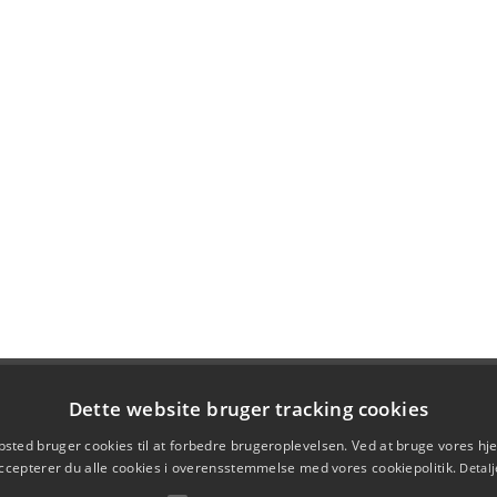
Dette website bruger tracking cookies
sted bruger cookies til at forbedre brugeroplevelsen. Ved at bruge vores 
ccepterer du alle cookies i overensstemmelse med vores cookiepolitik.
Detalj