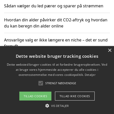
Sådan vælger du led pærer og sparer på strømmen
Hvordan din alder påvirker dit CO2-aftryk og hvordan
du kan beregn din alder online
Ansvarlige valg er ikke længere en niche – det er sund
fornuft
×
Dette website bruger tracking cookies
Sådan kan du handle bæredygtigt og bestil med
Dette websted bruger cookies til at forbedre brugeroplevelsen. Ved
faktura
at bruge vores hjemmeside accepterer du alle cookies i
overensstemmelse med vores cookiepolitik.
Detaljer
STRENGT NØDVENDIGE
Copyright 2026 - Pilanto Aps
TILLAD COOKIES
TILLAD IKKE COOKIES
Om / kontakt
Blog
Betingelser
VIS DETALJER