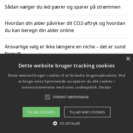
Sådan vælger du led pærer og sparer på strømmen
Hvordan din alder påvirker dit CO2-aftryk og hvordan
du kan beregn din alder online
Ansvarlige valg er ikke længere en niche – det er sund
fornuft
×
Dette website bruger tracking cookies
Sådan kan du handle bæredygtigt og bestil med
Dette websted bruger cookies til at forbedre brugeroplevelsen. Ved
faktura
at bruge vores hjemmeside accepterer du alle cookies i
overensstemmelse med vores cookiepolitik.
Detaljer
STRENGT NØDVENDIGE
Copyright 2026 - Pilanto Aps
TILLAD COOKIES
TILLAD IKKE COOKIES
Om / kontakt
Blog
Betingelser
VIS DETALJER