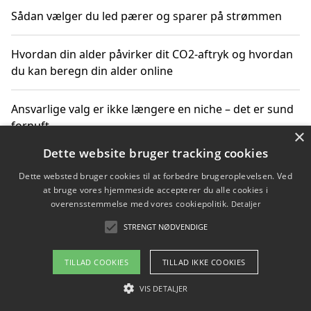
Sådan vælger du led pærer og sparer på strømmen
Hvordan din alder påvirker dit CO2-aftryk og hvordan
du kan beregn din alder online
Ansvarlige valg er ikke længere en niche – det er sund
fornuft
×
Dette website bruger tracking cookies
Sådan kan du handle bæredygtigt og bestil med
Dette websted bruger cookies til at forbedre brugeroplevelsen. Ved
faktura
at bruge vores hjemmeside accepterer du alle cookies i
overensstemmelse med vores cookiepolitik.
Detaljer
STRENGT NØDVENDIGE
Copyright 2026 - Pilanto Aps
TILLAD COOKIES
TILLAD IKKE COOKIES
Om / kontakt
Blog
Betingelser
VIS DETALJER