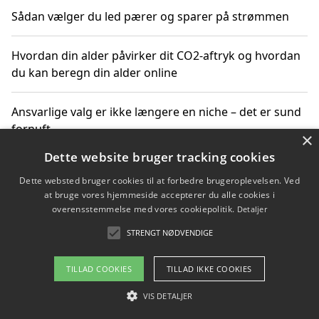
Sådan vælger du led pærer og sparer på strømmen
Hvordan din alder påvirker dit CO2-aftryk og hvordan
du kan beregn din alder online
Ansvarlige valg er ikke længere en niche – det er sund
fornuft
×
Dette website bruger tracking cookies
Sådan kan du handle bæredygtigt og bestil med
Dette websted bruger cookies til at forbedre brugeroplevelsen. Ved
faktura
at bruge vores hjemmeside accepterer du alle cookies i
overensstemmelse med vores cookiepolitik.
Detaljer
STRENGT NØDVENDIGE
Copyright 2026 - Pilanto Aps
TILLAD COOKIES
TILLAD IKKE COOKIES
Om / kontakt
Blog
Betingelser
VIS DETALJER