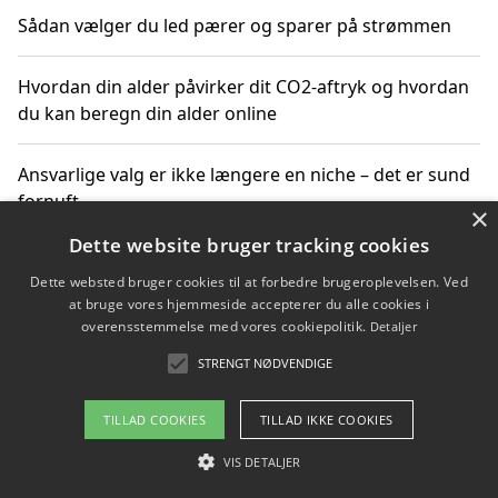
Sådan vælger du led pærer og sparer på strømmen
Hvordan din alder påvirker dit CO2-aftryk og hvordan
du kan beregn din alder online
Ansvarlige valg er ikke længere en niche – det er sund
fornuft
×
Dette website bruger tracking cookies
Sådan kan du handle bæredygtigt og bestil med
Dette websted bruger cookies til at forbedre brugeroplevelsen. Ved
faktura
at bruge vores hjemmeside accepterer du alle cookies i
overensstemmelse med vores cookiepolitik.
Detaljer
STRENGT NØDVENDIGE
Copyright 2026 - Pilanto Aps
TILLAD COOKIES
TILLAD IKKE COOKIES
Om / kontakt
Blog
Betingelser
VIS DETALJER