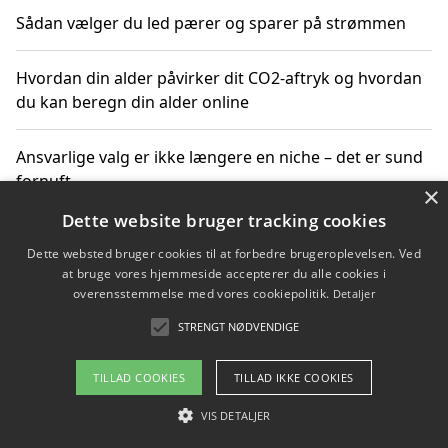
Sådan vælger du led pærer og sparer på strømmen
Hvordan din alder påvirker dit CO2-aftryk og hvordan
du kan beregn din alder online
Ansvarlige valg er ikke længere en niche – det er sund
fornuft
×
Dette website bruger tracking cookies
Sådan kan du handle bæredygtigt og bestil med
Dette websted bruger cookies til at forbedre brugeroplevelsen. Ved
faktura
at bruge vores hjemmeside accepterer du alle cookies i
overensstemmelse med vores cookiepolitik.
Detaljer
STRENGT NØDVENDIGE
Copyright 2026 - Pilanto Aps
TILLAD COOKIES
TILLAD IKKE COOKIES
Om / kontakt
Blog
Betingelser
VIS DETALJER