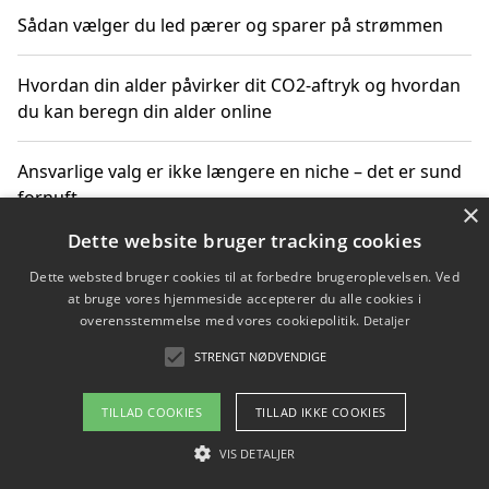
Sådan vælger du led pærer og sparer på strømmen
Hvordan din alder påvirker dit CO2-aftryk og hvordan
du kan beregn din alder online
Ansvarlige valg er ikke længere en niche – det er sund
fornuft
×
Dette website bruger tracking cookies
Sådan kan du handle bæredygtigt og bestil med
Dette websted bruger cookies til at forbedre brugeroplevelsen. Ved
faktura
at bruge vores hjemmeside accepterer du alle cookies i
overensstemmelse med vores cookiepolitik.
Detaljer
STRENGT NØDVENDIGE
Copyright 2026 - Pilanto Aps
TILLAD COOKIES
TILLAD IKKE COOKIES
Om / kontakt
Blog
Betingelser
VIS DETALJER