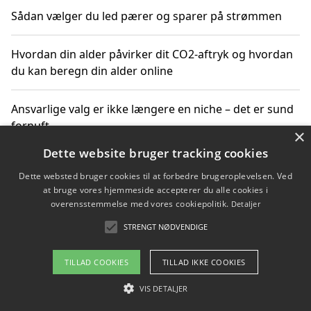
Sådan vælger du led pærer og sparer på strømmen
Hvordan din alder påvirker dit CO2-aftryk og hvordan
du kan beregn din alder online
Ansvarlige valg er ikke længere en niche – det er sund
fornuft
×
Dette website bruger tracking cookies
Sådan kan du handle bæredygtigt og bestil med
Dette websted bruger cookies til at forbedre brugeroplevelsen. Ved
faktura
at bruge vores hjemmeside accepterer du alle cookies i
overensstemmelse med vores cookiepolitik.
Detaljer
STRENGT NØDVENDIGE
Copyright 2026 - Pilanto Aps
TILLAD COOKIES
TILLAD IKKE COOKIES
Om / kontakt
Blog
Betingelser
VIS DETALJER