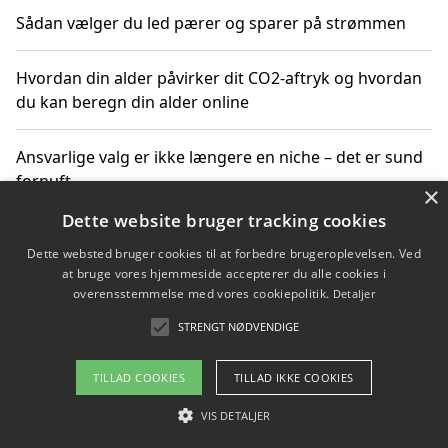
Sådan vælger du led pærer og sparer på strømmen
Hvordan din alder påvirker dit CO2-aftryk og hvordan
du kan beregn din alder online
Ansvarlige valg er ikke længere en niche – det er sund
fornuft
×
Dette website bruger tracking cookies
Sådan kan du handle bæredygtigt og bestil med
Dette websted bruger cookies til at forbedre brugeroplevelsen. Ved
faktura
at bruge vores hjemmeside accepterer du alle cookies i
overensstemmelse med vores cookiepolitik.
Detaljer
STRENGT NØDVENDIGE
Copyright 2026 - Pilanto Aps
TILLAD COOKIES
TILLAD IKKE COOKIES
Om / kontakt
Blog
Betingelser
VIS DETALJER