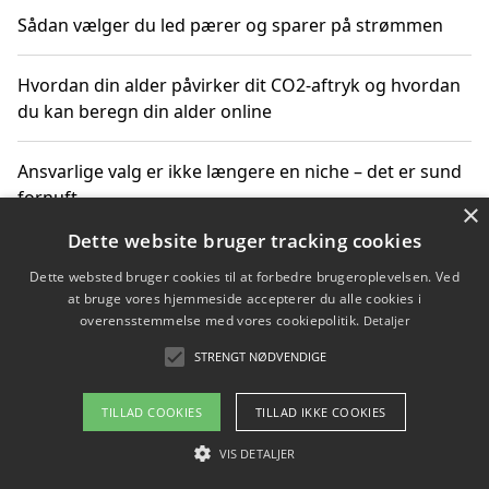
Sådan vælger du led pærer og sparer på strømmen
Hvordan din alder påvirker dit CO2-aftryk og hvordan
du kan beregn din alder online
Ansvarlige valg er ikke længere en niche – det er sund
fornuft
×
Dette website bruger tracking cookies
Sådan kan du handle bæredygtigt og bestil med
Dette websted bruger cookies til at forbedre brugeroplevelsen. Ved
faktura
at bruge vores hjemmeside accepterer du alle cookies i
overensstemmelse med vores cookiepolitik.
Detaljer
STRENGT NØDVENDIGE
Copyright 2026 - Pilanto Aps
TILLAD COOKIES
TILLAD IKKE COOKIES
Om / kontakt
Blog
Betingelser
VIS DETALJER