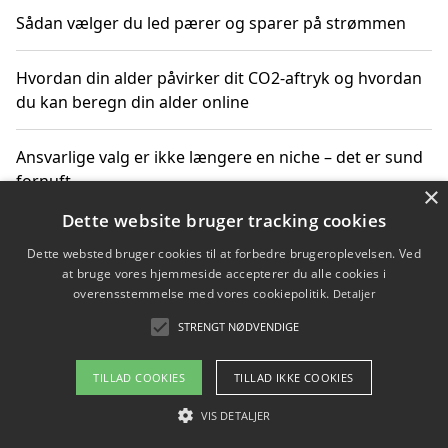
Sådan vælger du led pærer og sparer på strømmen
Hvordan din alder påvirker dit CO2-aftryk og hvordan
du kan beregn din alder online
Ansvarlige valg er ikke længere en niche – det er sund
fornuft
×
Dette website bruger tracking cookies
Sådan kan du handle bæredygtigt og bestil med
Dette websted bruger cookies til at forbedre brugeroplevelsen. Ved
faktura
at bruge vores hjemmeside accepterer du alle cookies i
overensstemmelse med vores cookiepolitik.
Detaljer
STRENGT NØDVENDIGE
Copyright 2026 - Pilanto Aps
TILLAD COOKIES
TILLAD IKKE COOKIES
Om / kontakt
Blog
Betingelser
VIS DETALJER