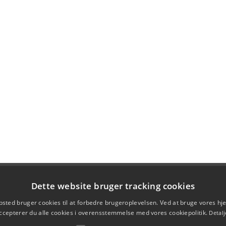
Dette website bruger tracking cookies
sted bruger cookies til at forbedre brugeroplevelsen. Ved at bruge vores 
ccepterer du alle cookies i overensstemmelse med vores cookiepolitik.
Detalj