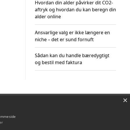
Hvordan din alder påvirker dit CO2-
aftryk og hvordan du kan beregn din
alder online
Ansvarlige valg er ikke længere en
niche – det er sund fornuft
Sådan kan du handle bæredygtigt
og bestil med faktura
×
Om / kontakt
Blog
Betingelser
hjemmeside
er