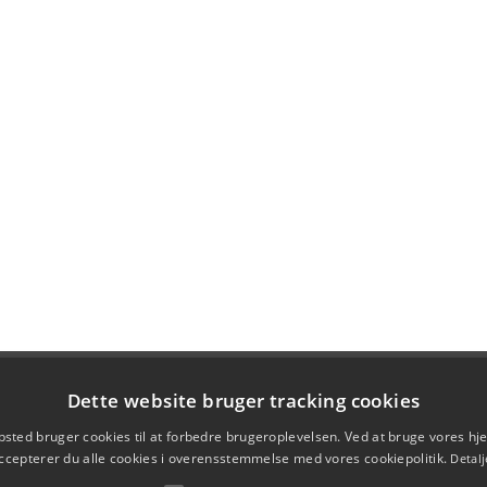
Dette website bruger tracking cookies
sted bruger cookies til at forbedre brugeroplevelsen. Ved at bruge vores 
ccepterer du alle cookies i overensstemmelse med vores cookiepolitik.
Detalj