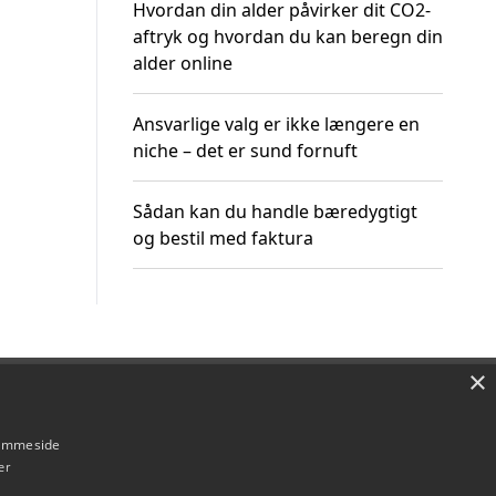
Hvordan din alder påvirker dit CO2-
aftryk og hvordan du kan beregn din
alder online
Ansvarlige valg er ikke længere en
niche – det er sund fornuft
Sådan kan du handle bæredygtigt
og bestil med faktura
×
Om / kontakt
Blog
Betingelser
hjemmeside
er