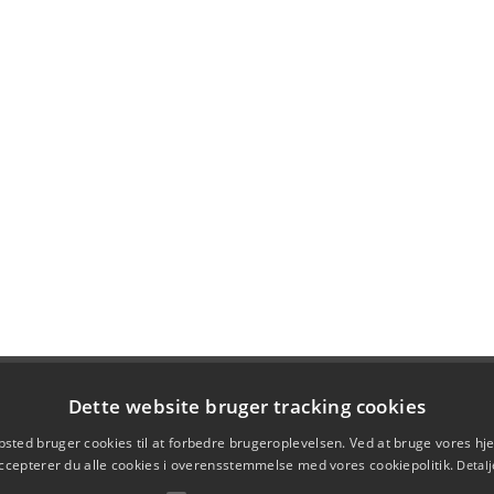
Dette website bruger tracking cookies
sted bruger cookies til at forbedre brugeroplevelsen. Ved at bruge vores 
ccepterer du alle cookies i overensstemmelse med vores cookiepolitik.
Detalj