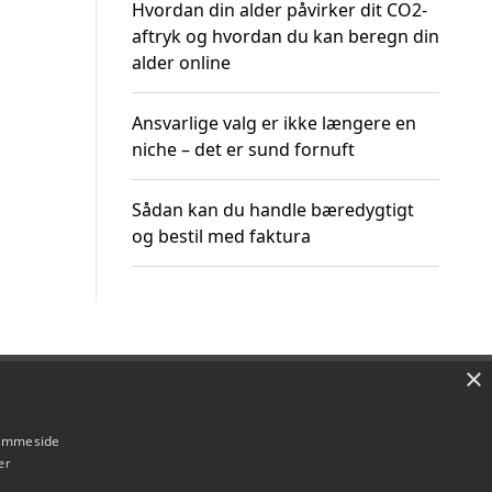
Hvordan din alder påvirker dit CO2-
aftryk og hvordan du kan beregn din
alder online
Ansvarlige valg er ikke længere en
niche – det er sund fornuft
Sådan kan du handle bæredygtigt
og bestil med faktura
×
Om / kontakt
Blog
Betingelser
hjemmeside
er