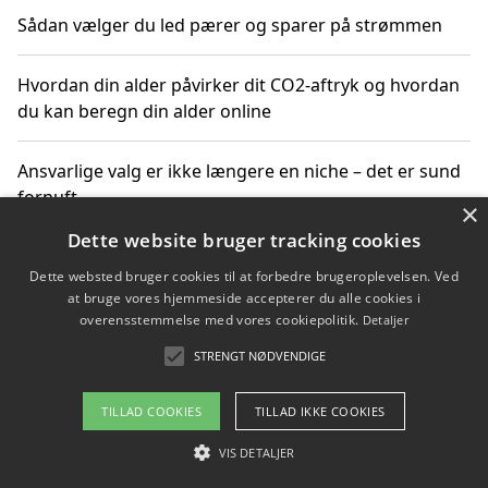
Sådan vælger du led pærer og sparer på strømmen
Hvordan din alder påvirker dit CO2-aftryk og hvordan
du kan beregn din alder online
Ansvarlige valg er ikke længere en niche – det er sund
fornuft
×
Dette website bruger tracking cookies
Sådan kan du handle bæredygtigt og bestil med
Dette websted bruger cookies til at forbedre brugeroplevelsen. Ved
faktura
at bruge vores hjemmeside accepterer du alle cookies i
overensstemmelse med vores cookiepolitik.
Detaljer
STRENGT NØDVENDIGE
Copyright 2026 - Pilanto Aps
TILLAD COOKIES
TILLAD IKKE COOKIES
Om / kontakt
Blog
Betingelser
VIS DETALJER