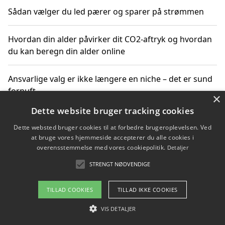
Sådan vælger du led pærer og sparer på strømmen
Hvordan din alder påvirker dit CO2-aftryk og hvordan
du kan beregn din alder online
Ansvarlige valg er ikke længere en niche – det er sund
fornuft
×
Dette website bruger tracking cookies
Sådan kan du handle bæredygtigt og bestil med
Dette websted bruger cookies til at forbedre brugeroplevelsen. Ved
faktura
at bruge vores hjemmeside accepterer du alle cookies i
overensstemmelse med vores cookiepolitik.
Detaljer
STRENGT NØDVENDIGE
Copyright 2026 - Pilanto Aps
TILLAD COOKIES
TILLAD IKKE COOKIES
Om / kontakt
Blog
Betingelser
VIS DETALJER