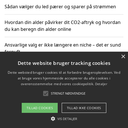
Sådan vælger du led pærer og sparer på strømmen
Hvordan din alder påvirker dit CO2-aftryk og hvordan
du kan beregn din alder online
Ansvarlige valg er ikke længere en niche – det er sund
fornuft
×
Dette website bruger tracking cookies
Sådan kan du handle bæredygtigt og bestil med
Dette websted bruger cookies til at forbedre brugeroplevelsen. Ved
faktura
at bruge vores hjemmeside accepterer du alle cookies i
overensstemmelse med vores cookiepolitik.
Detaljer
STRENGT NØDVENDIGE
Copyright 2026 - Pilanto Aps
TILLAD COOKIES
TILLAD IKKE COOKIES
Om / kontakt
Blog
Betingelser
VIS DETALJER