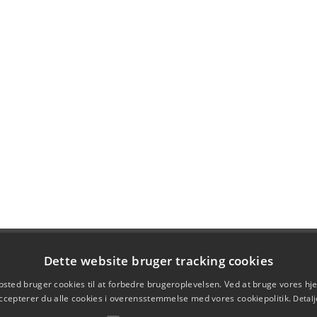
Dette website bruger tracking cookies
sted bruger cookies til at forbedre brugeroplevelsen. Ved at bruge vores 
ccepterer du alle cookies i overensstemmelse med vores cookiepolitik.
Detalj