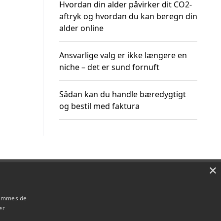
Hvordan din alder påvirker dit CO2-
aftryk og hvordan du kan beregn din
alder online
Ansvarlige valg er ikke længere en
niche – det er sund fornuft
Sådan kan du handle bæredygtigt
og bestil med faktura
×
Om / kontakt
Blog
Betingelser
hjemmeside
er