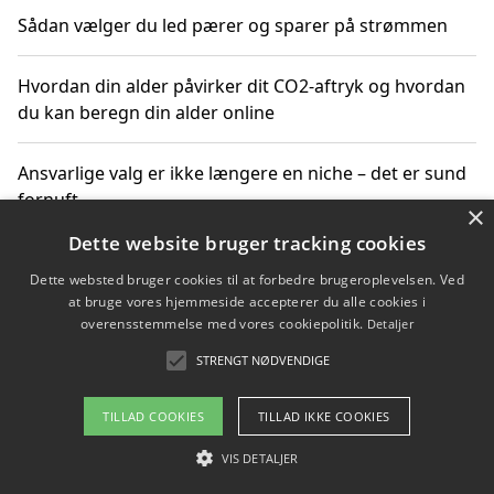
Sådan vælger du led pærer og sparer på strømmen
Hvordan din alder påvirker dit CO2-aftryk og hvordan
du kan beregn din alder online
Ansvarlige valg er ikke længere en niche – det er sund
fornuft
×
Dette website bruger tracking cookies
Sådan kan du handle bæredygtigt og bestil med
Dette websted bruger cookies til at forbedre brugeroplevelsen. Ved
faktura
at bruge vores hjemmeside accepterer du alle cookies i
overensstemmelse med vores cookiepolitik.
Detaljer
STRENGT NØDVENDIGE
Copyright 2026 - Pilanto Aps
TILLAD COOKIES
TILLAD IKKE COOKIES
Om / kontakt
Blog
Betingelser
VIS DETALJER