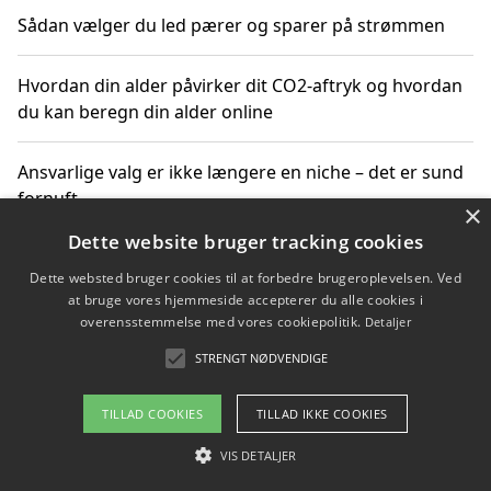
Sådan vælger du led pærer og sparer på strømmen
Hvordan din alder påvirker dit CO2-aftryk og hvordan
du kan beregn din alder online
Ansvarlige valg er ikke længere en niche – det er sund
fornuft
×
Dette website bruger tracking cookies
Sådan kan du handle bæredygtigt og bestil med
Dette websted bruger cookies til at forbedre brugeroplevelsen. Ved
faktura
at bruge vores hjemmeside accepterer du alle cookies i
overensstemmelse med vores cookiepolitik.
Detaljer
STRENGT NØDVENDIGE
Copyright 2026 - Pilanto Aps
TILLAD COOKIES
TILLAD IKKE COOKIES
Om / kontakt
Blog
Betingelser
VIS DETALJER