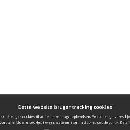
Dette website bruger tracking cookies
sted bruger cookies til at forbedre brugeroplevelsen. Ved at bruge vores 
ccepterer du alle cookies i overensstemmelse med vores cookiepolitik.
Detalj