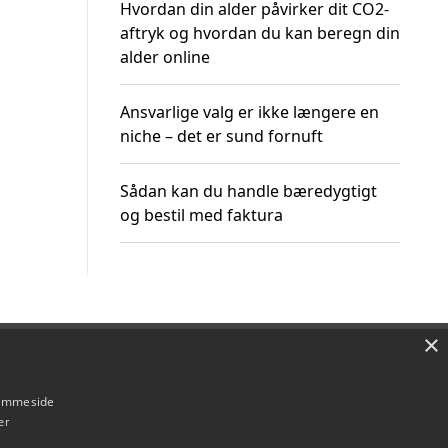
Hvordan din alder påvirker dit CO2-
aftryk og hvordan du kan beregn din
alder online
Ansvarlige valg er ikke længere en
niche – det er sund fornuft
Sådan kan du handle bæredygtigt
og bestil med faktura
×
Om / kontakt
Blog
Betingelser
hjemmeside
er