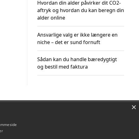
Hvordan din alder påvirker dit CO2-
aftryk og hvordan du kan beregn din
alder online
Ansvarlige valg er ikke længere en
niche – det er sund fornuft
Sådan kan du handle bæredygtigt
og bestil med faktura
×
Om / kontakt
Blog
Betingelser
hjemmeside
er