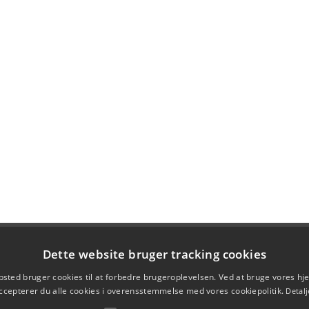
Dette website bruger tracking cookies
sted bruger cookies til at forbedre brugeroplevelsen. Ved at bruge vores 
ccepterer du alle cookies i overensstemmelse med vores cookiepolitik.
Detalj