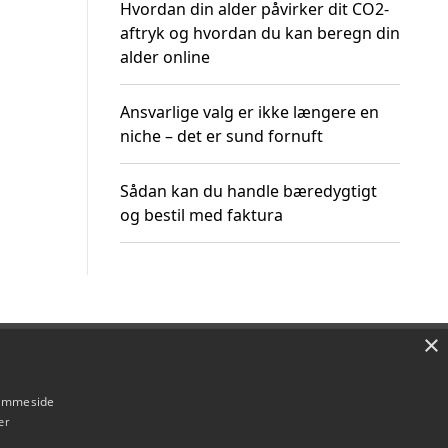
Hvordan din alder påvirker dit CO2-
aftryk og hvordan du kan beregn din
alder online
Ansvarlige valg er ikke længere en
niche – det er sund fornuft
Sådan kan du handle bæredygtigt
og bestil med faktura
×
Om / kontakt
Blog
Betingelser
hjemmeside
er