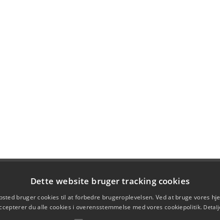
Dette website bruger tracking cookies
sted bruger cookies til at forbedre brugeroplevelsen. Ved at bruge vores 
ccepterer du alle cookies i overensstemmelse med vores cookiepolitik.
Detalj