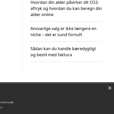
Hvordan din alder påvirker dit CO2-
aftryk og hvordan du kan beregn din
alder online
Ansvarlige valg er ikke længere en
niche – det er sund fornuft
Sådan kan du handle bæredygtigt
og bestil med faktura
×
Om / kontakt
Blog
Betingelser
hjemmeside
er