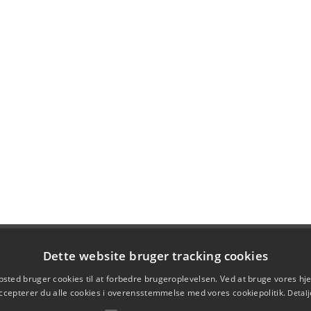
Dette website bruger tracking cookies
sted bruger cookies til at forbedre brugeroplevelsen. Ved at bruge vores 
ccepterer du alle cookies i overensstemmelse med vores cookiepolitik.
Detalj