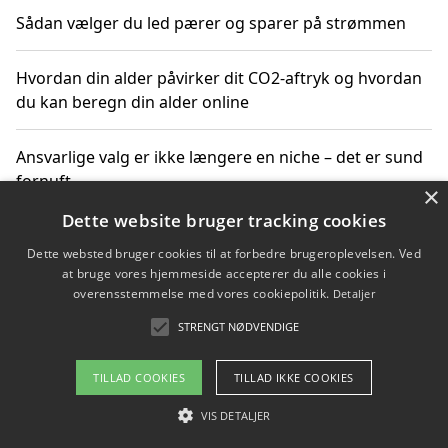
Sådan vælger du led pærer og sparer på strømmen
Hvordan din alder påvirker dit CO2-aftryk og hvordan
du kan beregn din alder online
Ansvarlige valg er ikke længere en niche – det er sund
fornuft
×
Dette website bruger tracking cookies
Sådan kan du handle bæredygtigt og bestil med
Dette websted bruger cookies til at forbedre brugeroplevelsen. Ved
faktura
at bruge vores hjemmeside accepterer du alle cookies i
overensstemmelse med vores cookiepolitik.
Detaljer
STRENGT NØDVENDIGE
Copyright 2026 - Pilanto Aps
TILLAD COOKIES
TILLAD IKKE COOKIES
Om / kontakt
Blog
Betingelser
VIS DETALJER