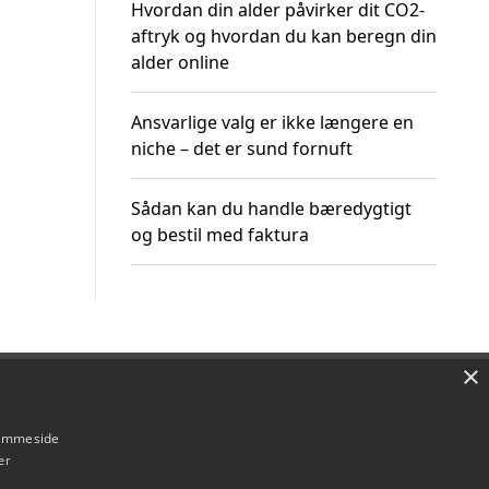
Hvordan din alder påvirker dit CO2-
aftryk og hvordan du kan beregn din
alder online
Ansvarlige valg er ikke længere en
niche – det er sund fornuft
Sådan kan du handle bæredygtigt
og bestil med faktura
×
Om / kontakt
Blog
Betingelser
hjemmeside
er