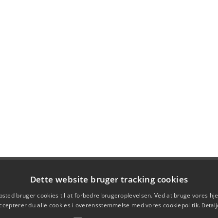
Dette website bruger tracking cookies
sted bruger cookies til at forbedre brugeroplevelsen. Ved at bruge vores 
ccepterer du alle cookies i overensstemmelse med vores cookiepolitik.
Detalj