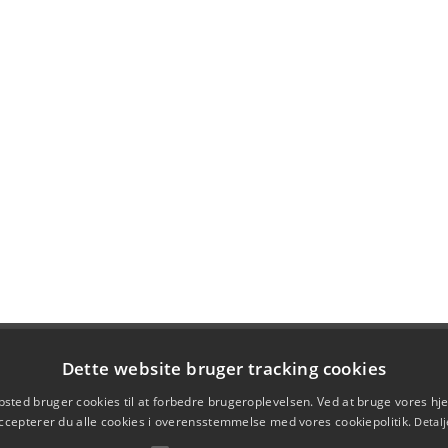
Dette website bruger tracking cookies
sted bruger cookies til at forbedre brugeroplevelsen. Ved at bruge vores 
ccepterer du alle cookies i overensstemmelse med vores cookiepolitik.
Detalj