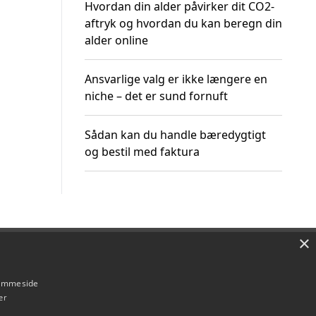
Hvordan din alder påvirker dit CO2-
aftryk og hvordan du kan beregn din
alder online
Ansvarlige valg er ikke længere en
niche – det er sund fornuft
Sådan kan du handle bæredygtigt
og bestil med faktura
×
Om / kontakt
Blog
Betingelser
hjemmeside
er