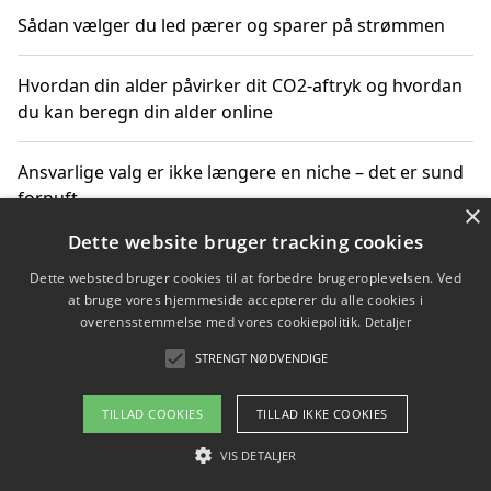
Sådan vælger du led pærer og sparer på strømmen
Hvordan din alder påvirker dit CO2-aftryk og hvordan
du kan beregn din alder online
Ansvarlige valg er ikke længere en niche – det er sund
fornuft
×
Dette website bruger tracking cookies
Sådan kan du handle bæredygtigt og bestil med
Dette websted bruger cookies til at forbedre brugeroplevelsen. Ved
faktura
at bruge vores hjemmeside accepterer du alle cookies i
overensstemmelse med vores cookiepolitik.
Detaljer
STRENGT NØDVENDIGE
Copyright 2026 - Pilanto Aps
TILLAD COOKIES
TILLAD IKKE COOKIES
Om / kontakt
Blog
Betingelser
VIS DETALJER