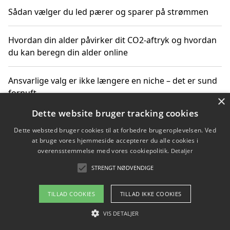
Sådan vælger du led pærer og sparer på strømmen
Hvordan din alder påvirker dit CO2-aftryk og hvordan
du kan beregn din alder online
Ansvarlige valg er ikke længere en niche – det er sund
fornuft
×
Dette website bruger tracking cookies
Sådan kan du handle bæredygtigt og bestil med
Dette websted bruger cookies til at forbedre brugeroplevelsen. Ved
faktura
at bruge vores hjemmeside accepterer du alle cookies i
overensstemmelse med vores cookiepolitik.
Detaljer
STRENGT NØDVENDIGE
Copyright 2026 - Pilanto Aps
TILLAD COOKIES
TILLAD IKKE COOKIES
Om / kontakt
Blog
Betingelser
VIS DETALJER