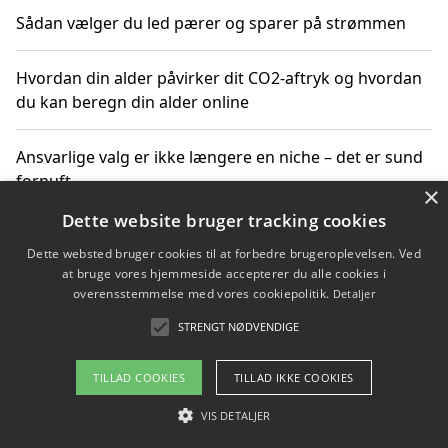
Sådan vælger du led pærer og sparer på strømmen
Hvordan din alder påvirker dit CO2-aftryk og hvordan
du kan beregn din alder online
Ansvarlige valg er ikke længere en niche – det er sund
fornuft
×
Dette website bruger tracking cookies
Sådan kan du handle bæredygtigt og bestil med
Dette websted bruger cookies til at forbedre brugeroplevelsen. Ved
faktura
at bruge vores hjemmeside accepterer du alle cookies i
overensstemmelse med vores cookiepolitik.
Detaljer
STRENGT NØDVENDIGE
Copyright 2026 - Pilanto Aps
TILLAD COOKIES
TILLAD IKKE COOKIES
Om / kontakt
Blog
Betingelser
VIS DETALJER