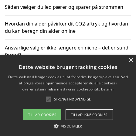
Sådan vælger du led pærer og sparer på strømmen
Hvordan din alder påvirker dit CO2-aftryk og hvordan
du kan beregn din alder online
Ansvarlige valg er ikke længere en niche – det er sund
fornuft
×
Dette website bruger tracking cookies
Sådan kan du handle bæredygtigt og bestil med
Dette websted bruger cookies til at forbedre brugeroplevelsen. Ved
faktura
at bruge vores hjemmeside accepterer du alle cookies i
overensstemmelse med vores cookiepolitik.
Detaljer
STRENGT NØDVENDIGE
Copyright 2026 - Pilanto Aps
TILLAD COOKIES
TILLAD IKKE COOKIES
Om / kontakt
Blog
Betingelser
VIS DETALJER